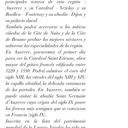
principales tesoros de esta región :
Auxerre y su Catedral – Vezelay y su
Basílica – Fontenay y su abadía –Dijon y
su palacio ducal.
También podrá acercarse a los míticos
viñedos de la Côte de Nuits y de la Côte
de Beaune probar los mejores néctares y
saborear las especialidades de la región.
En Auxerre, pararemos el primer día
para ver la Catedral Saint Etienne, obra
mayor del gótico francés edificada entre
1220 y 1550. Podrá admirar el coro del
siglo XIII, los vitrales del siglo XIII y XIV,
la capilla absidial, la delicada estatuaria
de los portales. En Auxerre, también se
puede visitar la abadía Saint Germain
d’Auxerre cuya cripta del siglo IX posee
los frescos más antiguos que se conozcan
en Francia (siglo IX).
Inscrita en la lista del patrimonio
mundial de la Unesco, Vezelay ha sido un