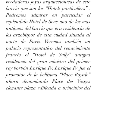
verdaderas joyas arquitectónicas de este
barrio que son los “Hotels particuliers” .
Podremos admirar en particular el
esplendido Hotel de Sens uno de los mas
antiguos del barrio que era residencia de
los arzobispos de esta ciudad situada al
norte de Paris. Veremos también un
palacio representativo del renacimiento
francés el “Hotel de Sully” antigua
residencia del gran ministro del primer
rey borbón Enrique IV. Enrique IV fue el
promotor de la bellísima “Place Royale”
ahora denominada Place des Vosges
elegante plaza edificada a principios del
siglo XVII y cuyas fachadas de ladrillo y
piedra son un modelo de harmonía
arquitectónica. El paseo nos llevará
también hasta el maravilloso “Hotel
Carnavalet” que fue residencia de
Madame de Sévigné gran Dama y
escritora del siglo XVII. También